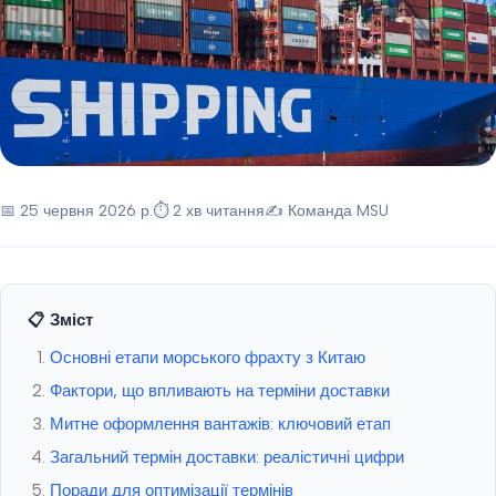
📅 25 червня 2026 р.
⏱ 2 хв читання
✍️ Команда MSU
📋 Зміст
Основні етапи морського фрахту з Китаю
Фактори, що впливають на терміни доставки
Митне оформлення вантажів: ключовий етап
Загальний термін доставки: реалістичні цифри
Поради для оптимізації термінів