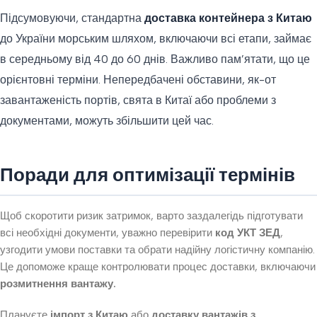
Підсумовуючи, стандартна
доставка контейнера з Китаю
до України морським шляхом, включаючи всі етапи, займає
в середньому від 40 до 60 днів. Важливо пам’ятати, що це
орієнтовні терміни. Непередбачені обставини, як-от
завантаженість портів, свята в Китаї або проблеми з
документами, можуть збільшити цей час.
Поради для оптимізації термінів
Щоб скоротити ризик затримок, варто заздалегідь підготувати
всі необхідні документи, уважно перевірити
код УКТ ЗЕД
,
узгодити умови поставки та обрати надійну логістичну компанію.
Це допоможе краще контролювати процес доставки, включаючи
розмитнення вантажу.
Плануєте
імпорт з Китаю
або
доставку вантажів з